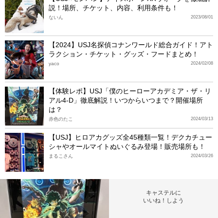
説！場所、チケット、内容、利用条件も！
ないん
2023/08/01
【2024】USJ名探偵コナンワールド総合ガイド！アト
ラクション・チケット・グッズ・フードまとめ！
yaco
2024/02/08
【体験レポ】USJ「僕のヒーローアカデミア・ザ・リ
アル4-D」徹底解説！いつからいつまで？開催場所
は？
赤色のたこ
2024/03/13
【USJ】ヒロアカグッズ全45種類一覧！デクカチュー
シャやオールマイトぬいぐるみ登場！販売場所も！
まるこさん
2024/03/26
キャステルに
いいね！しよう