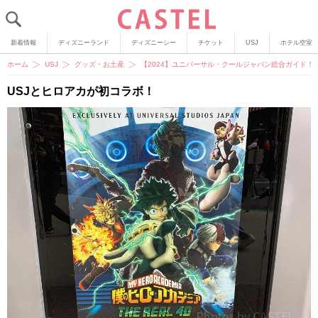
新着情報
ディズニーランド
ディズニーシー
チケット
USJ
ホテル空室
ホーム
USJ
グッズ・お土産
【2024】ユニバーサル・クールジャパン総合ガイド！
USJとヒロアカが初コラボ！