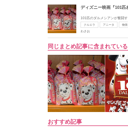
ディズニー映画『101
101匹のダルメシアンが奮闘す
クルエラ
アニータ
物覚
わさお
同じまとめ記事に含まれている
おすすめ記事