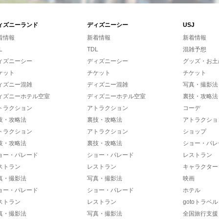
ィズニーランド
ディズニーシー
USJ
着情報
新着情報
新着情報
L
TDL
混雑予想
ィズニーシー
ディズニーシー
グッズ・お土
ケット
チケット
チケット
ィズニー混雑
ディズニー混雑
写真・撮影法
ィズニーホテル空室
ディズニーホテル空室
裏技・攻略法
トラクション
アトラクション
コーデ
技・攻略法
裏技・攻略法
アトラクショ
トラクション
アトラクション
ショップ
技・攻略法
裏技・攻略法
ショー・パレ
ョー・パレード
ショー・パレード
レストラン
ストラン
レストラン
キャラクター
真・撮影法
写真・撮影法
映画
ョー・パレード
ショー・パレード
ホテル
ストラン
レストラン
gotoトラベル
真・撮影法
写真・撮影法
全国旅行支援