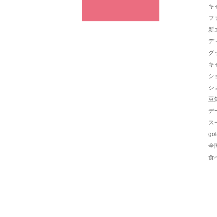
キ
フ
新
デ
グ
キ
シ
シ
豆
デ
ス
go
全
食