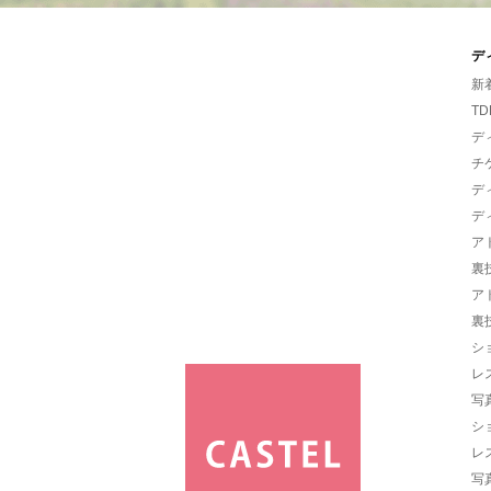
デ
新
TD
デ
チ
デ
デ
ア
裏
ア
裏
シ
レ
写
シ
レ
写