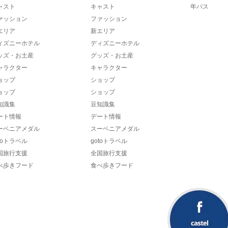
ャスト
キャスト
年パス
ァッション
ファッション
エリア
新エリア
ィズニーホテル
ディズニーホテル
ッズ・お土産
グッズ・お土産
ャラクター
キャラクター
ョップ
ショップ
ョップ
ショップ
知識集
豆知識集
ート情報
デート情報
ーベニアメダル
スーベニアメダル
toトラベル
gotoトラベル
国旅行支援
全国旅行支援
べ歩きフード
食べ歩きフード