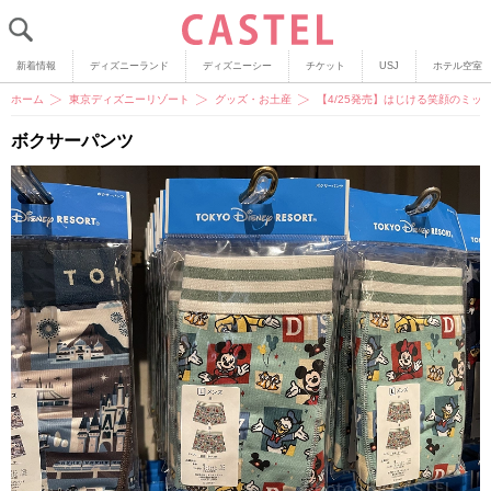
新着情報
ディズニーランド
ディズニーシー
チケット
USJ
ホテル空室
ホーム
東京ディズニーリゾート
グッズ・お土産
【4/25発売】はじける笑顔のミッ
ボクサーパンツ