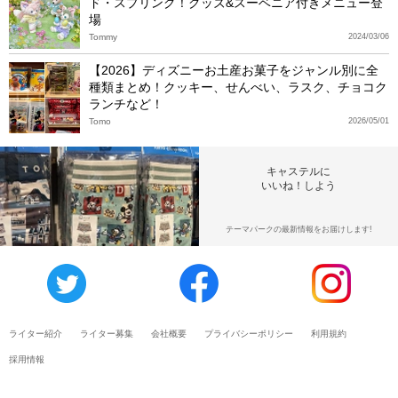
ド・スプリング！グッズ&スーベニア付きメニュー登
場
Tommy
2024/03/06
【2026】ディズニーお土産お菓子をジャンル別に全
種類まとめ！クッキー、せんべい、ラスク、チョコク
ランチなど！
Tomo
2026/05/01
キャステルに
いいね！しよう
テーマパークの最新情報をお届けします!
ライター紹介
ライター募集
会社概要
プライバシーポリシー
利用規約
採用情報