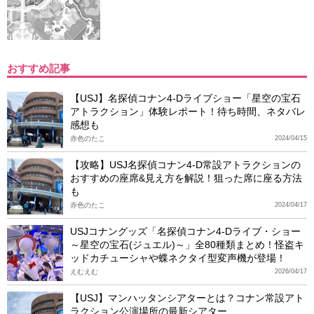
おすすめ記事
【USJ】名探偵コナン4-Dライブショー「星空の宝石
アトラクション」体験レポート！待ち時間、ネタバレ
感想も
赤色のたこ
2024/04/15
【攻略】USJ名探偵コナン4-D常設アトラクションの
おすすめの座席&見え方を解説！狙った席に座る方法
も
赤色のたこ
2024/04/17
USJコナングッズ「名探偵コナン4-Dライブ・ショー
～星空の宝石(ジュエル)～」全80種類まとめ！怪盗キ
ッドカチューシャや蝶ネクタイ型変声機が登場！
えむえむ
2026/04/17
【USJ】マンハッタンシアターとは？コナン常設アト
ラクション公演場所の最新シアター