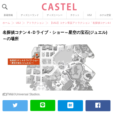
新着情報
ディズニーランド
ディズニーシー
チケット
USJ
ホテル空室
ホーム
USJ
アトラクション
【USJ】コナン常設アトラクション「名探偵コナン4-
名探偵コナン４-Ｄライブ・ショー～星空の宝石(ジュエル)
～の場所
(C)
TM&©Universal Studios.