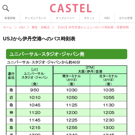
新着情報
ディズニーランド
ディズニーシー
チケット
USJ
ホテル空室
ホーム
USJ
裏技・攻略法
【USJ】伊丹空港からユニバのバス時刻表・所要時間・
USJから伊丹空港へのバス時刻表