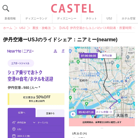
新着情報
ディズニーランド
ディズニーシー
チケット
USJ
ホテル空室
ホーム
USJ
裏技・攻略法
【USJ】伊丹空港からユニバのバス時刻表・所要時間・
伊丹空港ーUSJのライドシェア：ニアミー(nearme)