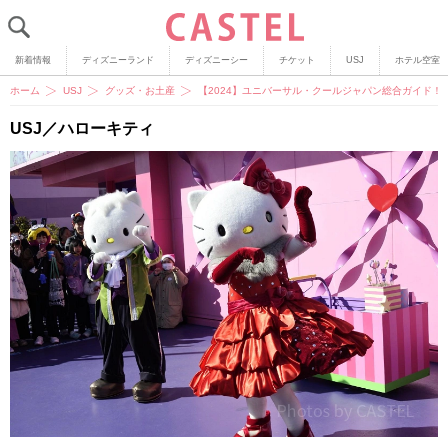
新着情報
ディズニーランド
ディズニーシー
チケット
USJ
ホテル空室
ホーム
USJ
グッズ・お土産
【2024】ユニバーサル・クールジャパン総合ガイド！
USJ／ハローキティ