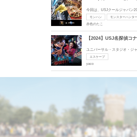
今回は、USJクールジャパン20
モンハン
モンスターハンタ
赤色のたこ
【2024】USJ名探
ユニバーサル・スタジオ・ジャパン
エスケープ
yaco