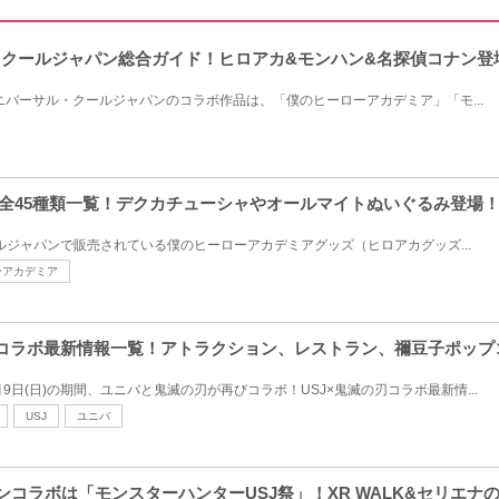
ル・クールジャパン総合ガイド！ヒロアカ&モンハン&名探偵コナン登
ユニバーサル・クールジャパンのコラボ作品は、「僕のヒーローアカデミア」「モ...
ズ全45種類一覧！デクカチューシャやオールマイトぬいぐるみ登場
ールジャパンで販売されている僕のヒーローアカデミアグッズ（ヒロアカグッズ...
ーアカデミア
滅の刃コラボ最新情報一覧！アトラクション、レストラン、禰豆子ポッ
年6月9日(日)の期間、ユニバと鬼滅の刃が再びコラボ！USJ×鬼滅の刃コラボ最新情...
USJ
ユニバ
ハンコラボは「モンスターハンターUSJ祭」！XR WALK&セリエ