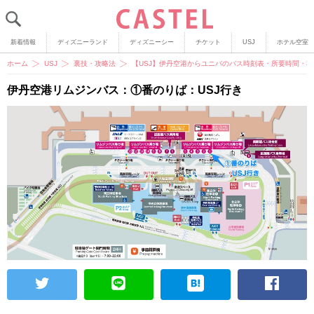
新着情報
ディズニーランド
ディズニーシー
チケット
USJ
ホテル空室
ホーム
USJ
裏技・攻略法
【USJ】伊丹空港からユニバのバス時刻表・所要時間・
伊丹空港リムジンバス：①番のりば：USJ行き