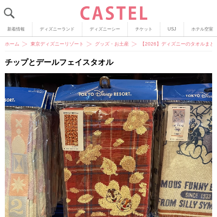
新着情報
ディズニーランド
ディズニーシー
チケット
USJ
ホテル空室
ホーム
東京ディズニーリゾート
グッズ・お土産
【2026】ディズニーのタオルま
チップとデールフェイスタオル