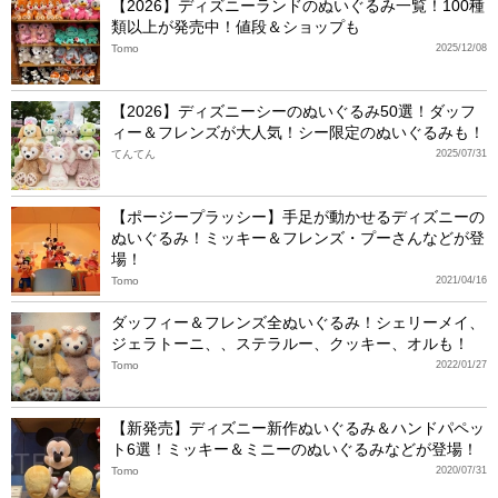
【2026】ディズニーランドのぬいぐるみ一覧！100種
類以上が発売中！値段＆ショップも
Tomo
2025/12/08
【2026】ディズニーシーのぬいぐるみ50選！ダッフ
ィー＆フレンズが大人気！シー限定のぬいぐるみも！
てんてん
2025/07/31
【ポージープラッシー】手足が動かせるディズニーの
ぬいぐるみ！ミッキー＆フレンズ・プーさんなどが登
場！
Tomo
2021/04/16
ダッフィー＆フレンズ全ぬいぐるみ！シェリーメイ、
ジェラトーニ、、ステラルー、クッキー、オルも！
Tomo
2022/01/27
【新発売】ディズニー新作ぬいぐるみ＆ハンドパペッ
ト6選！ミッキー＆ミニーのぬいぐるみなどが登場！
Tomo
2020/07/31