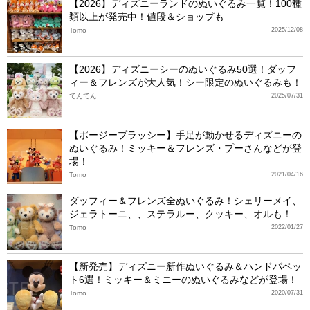
【2026】ディズニーランドのぬいぐるみ一覧！100種
類以上が発売中！値段＆ショップも
Tomo
2025/12/08
【2026】ディズニーシーのぬいぐるみ50選！ダッフ
ィー＆フレンズが大人気！シー限定のぬいぐるみも！
てんてん
2025/07/31
【ポージープラッシー】手足が動かせるディズニーの
ぬいぐるみ！ミッキー＆フレンズ・プーさんなどが登
場！
Tomo
2021/04/16
ダッフィー＆フレンズ全ぬいぐるみ！シェリーメイ、
ジェラトーニ、、ステラルー、クッキー、オルも！
Tomo
2022/01/27
【新発売】ディズニー新作ぬいぐるみ＆ハンドパペッ
ト6選！ミッキー＆ミニーのぬいぐるみなどが登場！
Tomo
2020/07/31