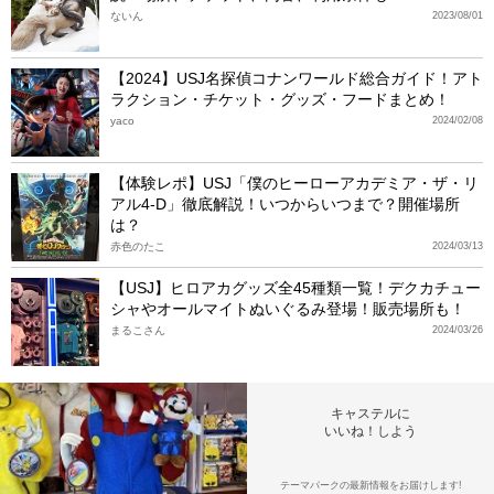
ないん
2023/08/01
【2024】USJ名探偵コナンワールド総合ガイド！アト
ラクション・チケット・グッズ・フードまとめ！
yaco
2024/02/08
【体験レポ】USJ「僕のヒーローアカデミア・ザ・リ
アル4-D」徹底解説！いつからいつまで？開催場所
は？
赤色のたこ
2024/03/13
【USJ】ヒロアカグッズ全45種類一覧！デクカチュー
シャやオールマイトぬいぐるみ登場！販売場所も！
まるこさん
2024/03/26
キャステルに
いいね！しよう
テーマパークの最新情報をお届けします!