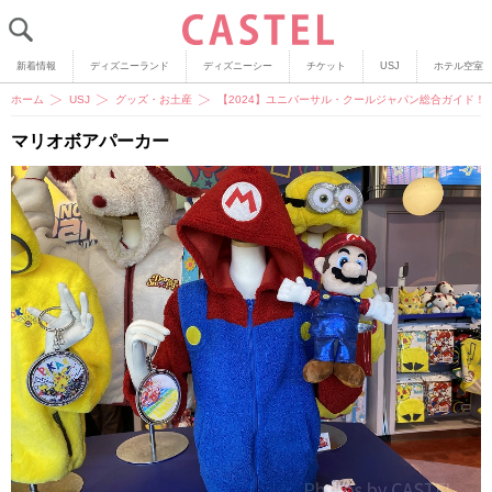
新着情報
ディズニーランド
ディズニーシー
チケット
USJ
ホテル空室
ホーム
USJ
グッズ・お土産
【2024】ユニバーサル・クールジャパン総合ガイド！
マリオボアパーカー