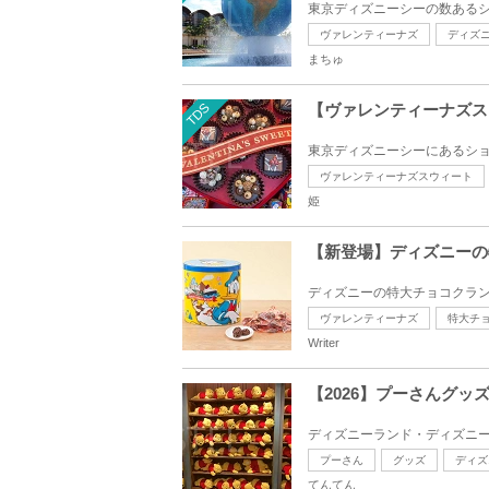
東京ディズニーシーの数あるシ
ヴァレンティーナズ
ディズ
まちゅ
TDS
【ヴァレンティーナズス
東京ディズニーシーにあるショ
ヴァレンティーナズスウィート
姫
【新登場】ディズニーの
ディズニーの特大チョコクラン
ヴァレンティーナズ
特大チ
Writer
【2026】プーさんグ
ディズニーランド・ディズニー
プーさん
グッズ
ディズ
てんてん