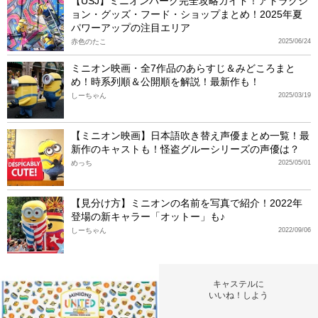
【USJ】ミニオンパーク完全攻略ガイド！アトラクシ
ョン・グッズ・フード・ショップまとめ！2025年夏
パワーアップの注目エリア
赤色のたこ
2025/06/24
ミニオン映画・全7作品のあらすじ＆みどころまと
め！時系列順＆公開順を解説！最新作も！
しーちゃん
2025/03/19
【ミニオン映画】日本語吹き替え声優まとめ一覧！最
新作のキャストも！怪盗グルーシリーズの声優は？
めっち
2025/05/01
【見分け方】ミニオンの名前を写真で紹介！2022年
登場の新キャラー「オットー」も♪
しーちゃん
2022/09/06
キャステルに
いいね！しよう