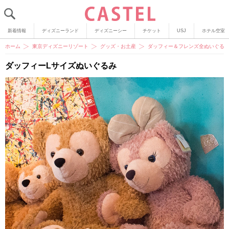
新着情報
ディズニーランド
ディズニーシー
チケット
USJ
ホテル空室
ホーム
東京ディズニーリゾート
グッズ・お土産
ダッフィー＆フレンズ全ぬいぐる
ダッフィーLサイズぬいぐるみ