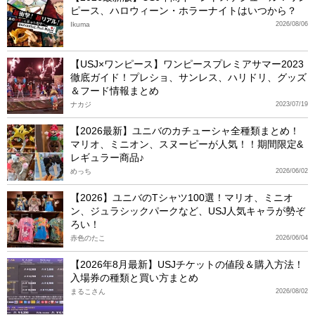
ピース、ハロウィーン・ホラーナイトはいつから？
Ikuma
2026/08/06
【USJ×ワンピース】ワンピースプレミアサマー2023
徹底ガイド！プレショ、サンレス、ハリドリ、グッズ
＆フード情報まとめ
ナカジ
2023/07/19
【2026最新】ユニバのカチューシャ全種類まとめ！
マリオ、ミニオン、スヌーピーが人気！！期間限定&
レギュラー商品♪
めっち
2026/06/02
【2026】ユニバのTシャツ100選！マリオ、ミニオ
ン、ジュラシックパークなど、USJ人気キャラが勢ぞ
ろい！
赤色のたこ
2026/06/04
【2026年8月最新】USJチケットの値段＆購入方法！
入場券の種類と買い方まとめ
まるこさん
2026/08/02