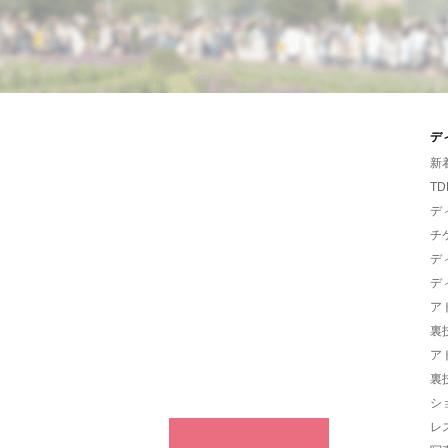
デ
新
TD
デ
チ
デ
デ
ア
裏
ア
裏
シ
レ