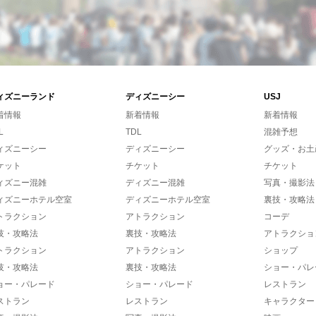
ィズニーランド
ディズニーシー
USJ
着情報
新着情報
新着情報
L
TDL
混雑予想
ィズニーシー
ディズニーシー
グッズ・お土
ケット
チケット
チケット
ィズニー混雑
ディズニー混雑
写真・撮影法
ィズニーホテル空室
ディズニーホテル空室
裏技・攻略法
トラクション
アトラクション
コーデ
技・攻略法
裏技・攻略法
アトラクショ
トラクション
アトラクション
ショップ
技・攻略法
裏技・攻略法
ショー・パレ
ョー・パレード
ショー・パレード
レストラン
ストラン
レストラン
キャラクター