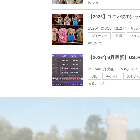
めっち
【2026】ユニバのTシ
2026年にUSJ（ユニバーサ
ダイナソー
俗語
フラッ
赤色のたこ
【2026年8月最新】U
2026年8月現在、USJの1デイ・
USJ
チケット
スタジオ
まるこさん