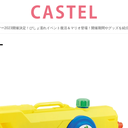
T! サマー2023開催決定！びしょ濡れイベント復活＆マリオ登場！開催期間やグッズを紹
ー