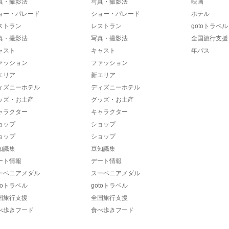
真・撮影法
写真・撮影法
映画
ョー・パレード
ショー・パレード
ホテル
ストラン
レストラン
gotoトラベル
真・撮影法
写真・撮影法
全国旅行支援
ャスト
キャスト
年パス
ァッション
ファッション
エリア
新エリア
ィズニーホテル
ディズニーホテル
ッズ・お土産
グッズ・お土産
ャラクター
キャラクター
ョップ
ショップ
ョップ
ショップ
知識集
豆知識集
ート情報
デート情報
ーベニアメダル
スーベニアメダル
toトラベル
gotoトラベル
国旅行支援
全国旅行支援
べ歩きフード
食べ歩きフード