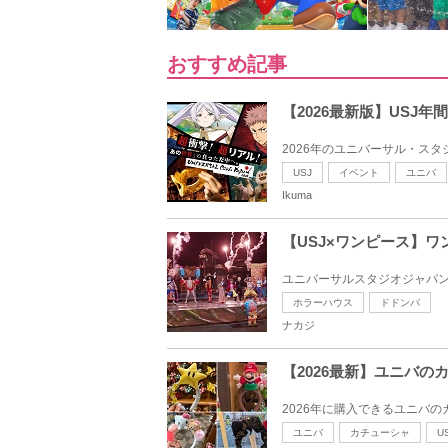
おすすめ記事
【2026最新版】US
2026年のユニバーサル・スタ
USJ
イベント
ユニバ
Ikuma
【USJ×ワンピース】
ユニバーサルスタジオジャパン(US
ホラーハウス
ドドンパ
ナカジ
【2026最新】ユニバ
2026年に購入できるユニバ
ユニバ
カチューシャ
U