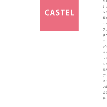
写
シ
レ
写
キ
フ
新
デ
グ
キ
シ
シ
豆
デ
ス
go
全
食