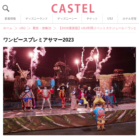
新着情報
ディズニーランド
ディズニーシー
チケット
USJ
ホテル空室
ホーム
USJ
裏技・攻略法
【2026最新版】USJ年間イベントスケジュール！ワン
ワンピースプレミアサマー2023