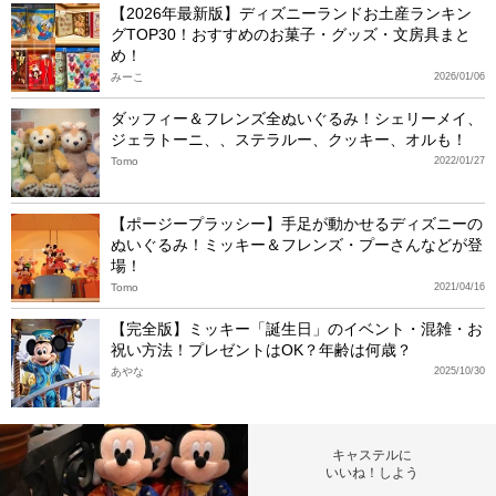
【2026年最新版】ディズニーランドお土産ランキン
グTOP30！おすすめのお菓子・グッズ・文房具まと
め！
みーこ
2026/01/06
ダッフィー＆フレンズ全ぬいぐるみ！シェリーメイ、
ジェラトーニ、、ステラルー、クッキー、オルも！
Tomo
2022/01/27
【ポージープラッシー】手足が動かせるディズニーの
ぬいぐるみ！ミッキー＆フレンズ・プーさんなどが登
場！
Tomo
2021/04/16
【完全版】ミッキー「誕生日」のイベント・混雑・お
祝い方法！プレゼントはOK？年齢は何歳？
あやな
2025/10/30
キャステルに
いいね！しよう