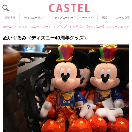
新着情報
ディズニーランド
ディズニーシー
チケット
USJ
ホテル空室
ホーム
東京ディズニーリゾート
グッズ・お土産
【ディズニー】ミッキーのぬいぐ
ぬいぐるみ（ディズニー40周年グッズ）