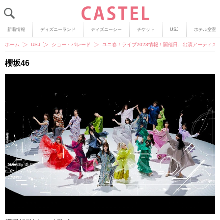
新着情報
ディズニーランド
ディズニーシー
チケット
USJ
ホテル空室
ホーム
USJ
ショー・パレード
ユニ春！ライブ2023情報！開催日、出演アーティ
櫻坂46