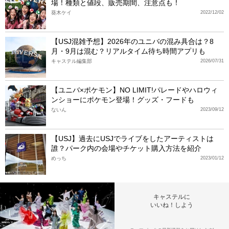
場！種類と値段、販売期間、注意点も！
葵木ケイ
2022/12/02
【USJ混雑予想】2026年のユニバの混み具合は？8
月・9月は混む？リアルタイム待ち時間アプリも
キャステル編集部
2026/07/31
【ユニバ×ポケモン】NO LIMIT!パレードやハロウィ
ンショーにポケモン登場！グッズ・フードも
ないん
2023/09/12
【USJ】過去にUSJでライブをしたアーティストは
誰？パーク内の会場やチケット購入方法を紹介
めっち
2023/01/12
キャステルに
いいね！しよう