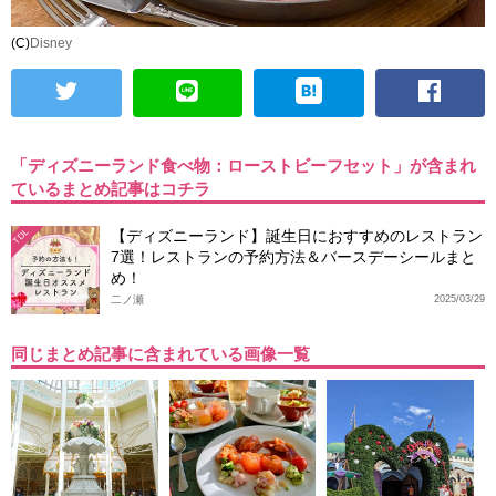
(C)
Disney
「ディズニーランド食べ物：ローストビーフセット」が含まれ
ているまとめ記事はコチラ
【ディズニーランド】誕生日におすすめのレストラン
TDL
7選！レストランの予約方法＆バースデーシールまと
め！
二ノ瀬
2025/03/29
同じまとめ記事に含まれている画像一覧