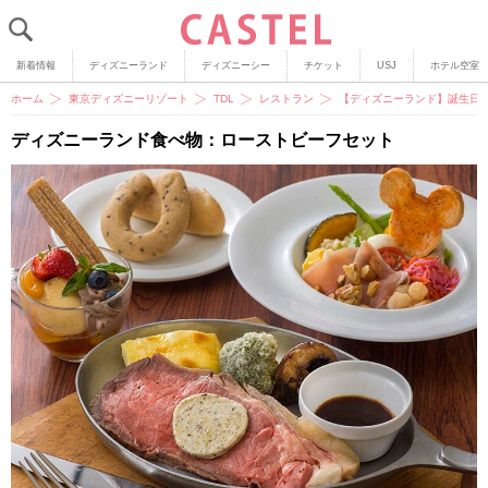
新着情報
ディズニーランド
ディズニーシー
チケット
USJ
ホテル空室
ホーム
東京ディズニーリゾート
TDL
レストラン
【ディズニーランド】誕生日
ディズニーランド食べ物：ローストビーフセット