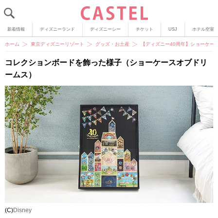
新着情報
ディズニーランド
ディズニーシー
チケット
USJ
ホテル空室
ホーム
東京ディズニーリゾート
グッズ・お土産
【ディズニー40周年】ショーケース
コレクションボードを飾った様子（ショーケースオブドリ
ームス）
(C)
Disney