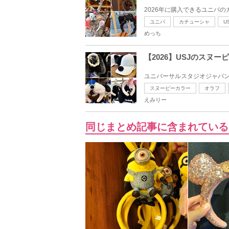
2026年に購入できるユニバ
ユニバ
カチューシャ
U
めっち
【2026】USJのス
ユニバーサルスタジオジャパン
スヌーピーカラー
オラフ
えみりー
同じまとめ記事に含まれている