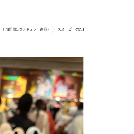
！！期間限定&レギュラー商品♪
スヌーピーのたれ耳カチューシャ（ボルドー）