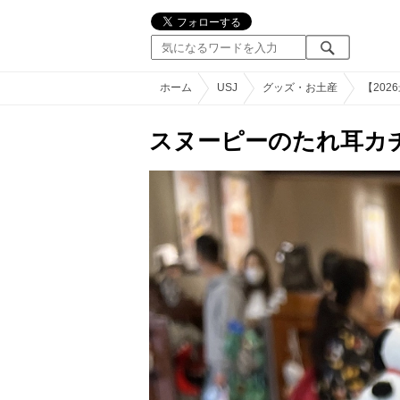
ホーム
USJ
グッズ・お土産
【20
スヌーピーのたれ耳カ