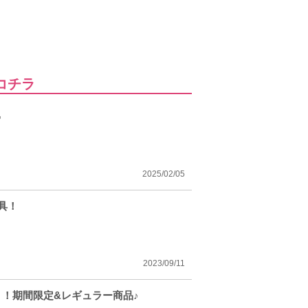
コチラ
♪
2025/02/05
具！
2023/09/11
！！期間限定&レギュラー商品♪