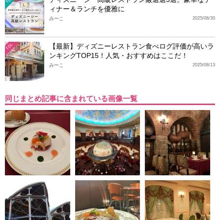
ィナー＆ランチを優雅に
みーこ
2025/08/30
【最新】ディズニーレストラン食べログ評価が高いラ
TDL
ンキングTOP15！人気・おすすめはここだ！
みーこ
2025/08/13
同じまとめ記事に含まれている画像一覧