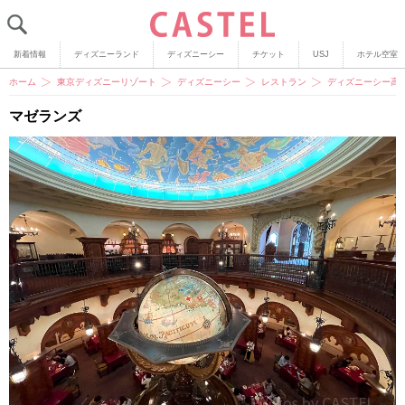
新着情報
ディズニーランド
ディズニーシー
チケット
USJ
ホテル空室
ホーム
東京ディズニーリゾート
ディズニーシー
レストラン
ディズニーシー高
マゼランズ