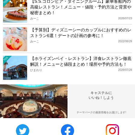
【S.S.コロンビア・ダイニングルーム】豪華客船内の
TDS
高級レストラン！メニュー・値段・予約方法と背景や
秘密まとめ！
みーこ
2026/07/23
【予算別】ディズニーシーのカップルにおすすめのレ
ストラン6選！デートの計画の参考に！
みーこ
2022/06/29
【ホライズンベイ・レストラン】洋食レストラン徹底
TDS
解説！メニューと値段まとめ！場所や予約方法も！
ひまわり
2026/07/28
キャステルに
いいね！しよう
テーマパークの最新情報をお届けします!