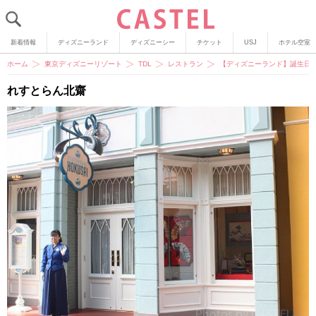
新着情報
ディズニーランド
ディズニーシー
チケット
USJ
ホテル空室
ホーム
東京ディズニーリゾート
TDL
レストラン
【ディズニーランド】誕生日
れすとらん北齋