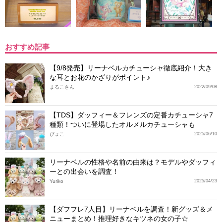
おすすめ記事
【9/8発売】リーナベルカチューシャ徹底紹介！大き
な耳とお花のかざりがポイント♪
まるこさん
2022/09/08
【TDS】ダッフィー＆フレンズの定番カチューシャ7
種類！ついに登場したオルメルカチューシャも
ぴょこ
2025/06/10
リーナベルの性格や名前の由来は？モデルやダッフィ
ーとの出会いを調査！
Yuriko
2025/04/23
【ダフフレ7人目】リーナベルを調査！新グッズ＆メ
ニューまとめ！推理好きなキツネの女の子☆