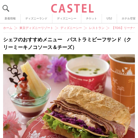
新着情報
ディズニーランド
ディズニーシー
チケット
USJ
ホテル空室
ホーム
東京ディズニーリゾート
ディズニーシー
レストラン
【TDS】リーナ
シェフのおすすめメニュー パストラミビーフサンド（ク
リーミーキノコソース＆チーズ）