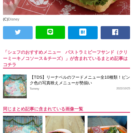
(C)
Disney
「シェフのおすすめメニュー パストラミビーフサンド（クリ
ーミーキノコソース＆チーズ）」が含まれているまとめ記事は
コチラ
【TDS】リーナベルのフードメニュー全10種類！ピン
TDS
ク色の写真映えメニューが勢揃い
Tommy
2022/10/25
同じまとめ記事に含まれている画像一覧