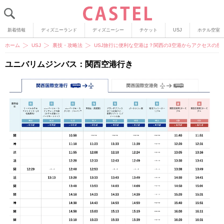
新着情報
ディズニーランド
ディズニーシー
チケット
USJ
ホテル空室
ホーム
USJ
裏技・攻略法
USJ旅行に便利な空港は？関西の3空港からアクセスの
ユニバリムジンバス：関西空港行き