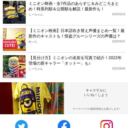
ミニオン映画・全7作品のあらすじ＆みどころまと
め！時系列順＆公開順を解説！最新作も！
しーちゃん
2025/03/19
【ミニオン映画】日本語吹き替え声優まとめ一覧！最
新作のキャストも！怪盗グルーシリーズの声優は？
めっち
2025/05/01
【見分け方】ミニオンの名前を写真で紹介！2022年
登場の新キャラー「オットー」も♪
しーちゃん
2022/09/06
キャステルに
いいね！しよう
テーマパークの最新情報をお届けします!