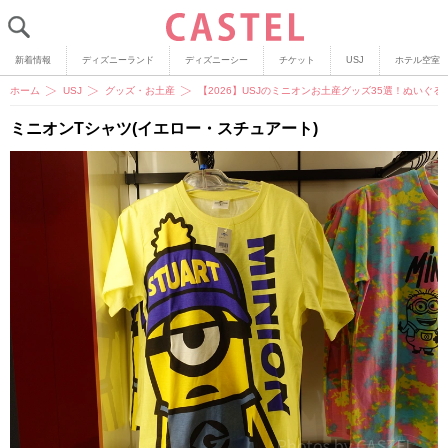
新着情報
ディズニーランド
ディズニーシー
チケット
USJ
ホテル空室
ホーム
USJ
グッズ・お土産
【2026】USJのミニオンお土産グッズ35選！ぬいぐ
ミニオンTシャツ(イエロー・スチュアート)