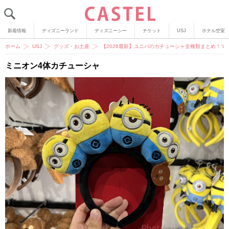
新着情報
ディズニーランド
ディズニーシー
チケット
USJ
ホテル空室
ホーム
USJ
グッズ・お土産
【2026最新】ユニバのカチューシャ全種類まとめ！マ
ミニオン4体カチューシャ