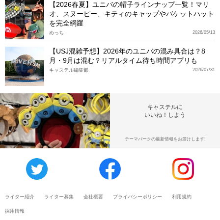
【2026春夏】ユニバの帽子ラインナップ一覧！マリ
オ、スヌーピー、キティのキャップやバケットハット
を完全網羅
めっち
2026/05/13
【USJ混雑予想】2026年のユニバの混み具合は？8
月・9月は混む？リアルタイム待ち時間アプリも
キャステル編集部
2026/07/31
キャステルに
いいね！しよう
テーマパークの最新情報をお届けします!
ライター紹介
ライター募集
会社概要
プライバシーポリシー
利用規約
採用情報