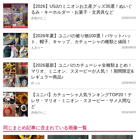
【2026】USJのミニオンお土産グッズ35選！ぬいぐ
るみ・キーホルダー・お菓子・文房具など
赤色のたこ
2026/07/02
【2026年夏】ユニバの被り物100選！バケットハッ
ト、帽子、キャップ、カチューシャの種類と値段！
えみりー
2026/08/03
【2026最新】ユニバのカチューシャ全種類まとめ！
マリオ、ミニオン、スヌーピーが人気！！期間限定&
レギュラー商品♪
めっち
2026/06/02
【ユニバ】カチューシャ人気ランキングTOP20！テ
レサ・マリオ・ミニオン・スヌーピー・サメ人間な
ど
赤色のたこ
2024/04/05
同じまとめ記事に含まれている画像一覧