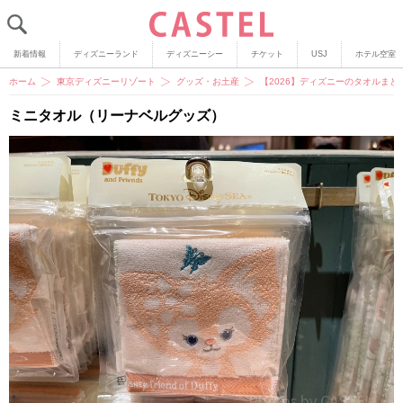
新着情報
ディズニーランド
ディズニーシー
チケット
USJ
ホテル空室
ホーム
東京ディズニーリゾート
グッズ・お土産
【2026】ディズニーのタオルま
ミニタオル（リーナベルグッズ）