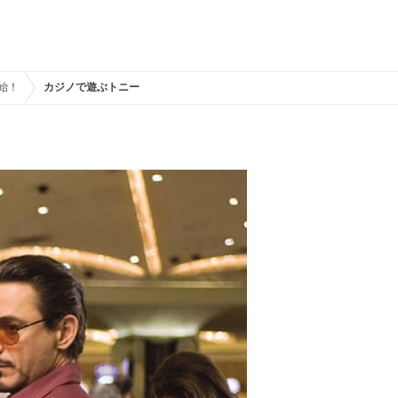
始！
カジノで遊ぶトニー