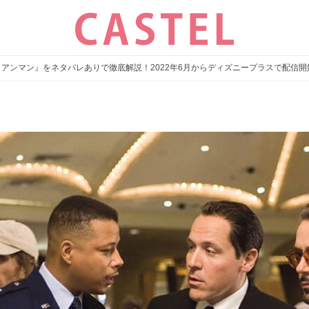
イアンマン』をネタバレありで徹底解説！2022年6月からディズニープラスで配信開