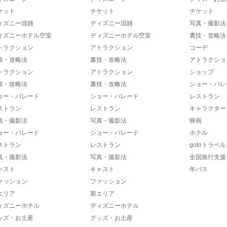
ケット
チケット
チケット
ィズニー混雑
ディズニー混雑
写真・撮影法
ィズニーホテル空室
ディズニーホテル空室
裏技・攻略法
トラクション
アトラクション
コーデ
技・攻略法
裏技・攻略法
アトラクショ
トラクション
アトラクション
ショップ
技・攻略法
裏技・攻略法
ショー・パレ
ョー・パレード
ショー・パレード
レストラン
ストラン
レストラン
キャラクター
真・撮影法
写真・撮影法
映画
ョー・パレード
ショー・パレード
ホテル
ストラン
レストラン
gotoトラベル
真・撮影法
写真・撮影法
全国旅行支援
ャスト
キャスト
年パス
ァッション
ファッション
エリア
新エリア
ィズニーホテル
ディズニーホテル
ッズ・お土産
グッズ・お土産