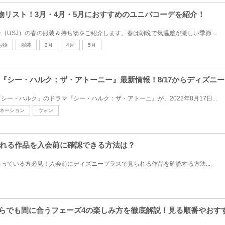
ち物リスト！3月・4月・5月におすすめのユニバコーデを紹介！
（USJ）の春の服装＆持ち物をご紹介します。春は朝晩で気温差が激しい季節...
ち物
服装
3月
4月
5月
『シー・ハルク：ザ・アトーニー』最新情報！8/17からディズニ
ー・ハルク』のドラマ『シー・ハルク：ザ・アトーニ』が、2022年8月17日...
ネーション
ウォン
れる作品を入会前に確認できる方法は？
っている方必見！入会前にディズニープラスで見られる作品を確認する方法...
からでも間に合うフェーズ4の楽しみ方を徹底解説！見る順番やおす