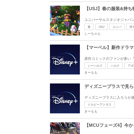
【USJ】春の服装&持
ユニバーサルスタジオジャパン
春
USJ
ユニバ
持
しーちゃん
【マーベル】新作ドラマ
原作コミックのファンが多い『シ
シーハルク
ハルク
アボ
きーもも
ディズニープラスで見ら
ディズニープラスに入ろうか迷
ドルビーアトモス
きーもも
【MCUフェーズ4】今