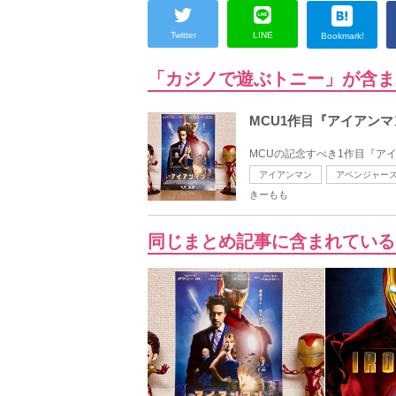
Twitter
LINE
Bookmark!
「カジノで遊ぶトニー」が含ま
MCU1作目『アイアン
MCUの記念すべき1作目『アイ
アイアンマン
アベンジャー
きーもも
同じまとめ記事に含まれている