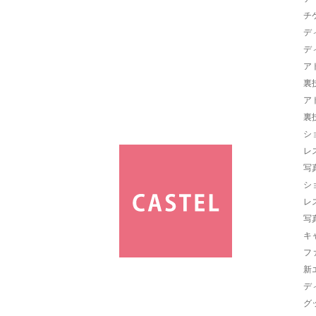
チ
デ
デ
ア
裏
ア
裏
シ
レ
写
シ
レ
写
キ
フ
新
デ
グ