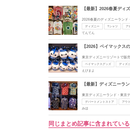
【最新】2026春夏デ
2026春夏のディズニーランド
ディズニー
Tシャツ
ア
てんてん
【2026】ベイマック
東京ディズニーリゾートで販売
ベイマックスグッズ
ディズ
えびまよ
【最新】ディズニーラン
東京ディズニーランド・東京デ
デパートメントストア
アウ
みほ
同じまとめ記事に含まれている