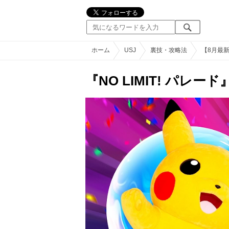
ホーム
USJ
裏技・攻略法
【8月最
『NO LIMIT! パレード