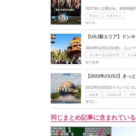
2017年に公開され、約698億円
アジジ
パクストン
ないん
【USJ新エリア】ドン
2024年12月11日(水)、
ドンキーコングエリア
ドン
みつまめ
【2022年のUSJ】き
2022年のUSJのイベントに
エルモ
ミニオンズ
キテ
きのこ。
同じまとめ記事に含まれている