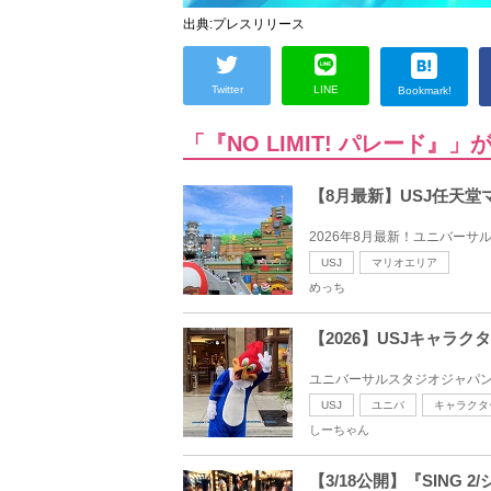
出典:プレスリリース
Twitter
LINE
Bookmark!
「『NO LIMIT! パレード
【8月最新】USJ任天
2026年8月最新！ユニバーサ
USJ
マリオエリア
めっち
【2026】USJキャラ
ユニバーサルスタジオジャパン
USJ
ユニバ
キャラクタ
しーちゃん
【3/18公開】『SIN