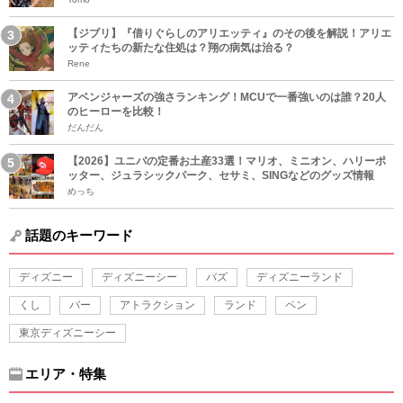
【ジブリ】『借りぐらしのアリエッティ』のその後を解説！アリエ
ッティたちの新たな住処は？翔の病気は治る？
Rene
アベンジャーズの強さランキング！MCUで一番強いのは誰？20人
のヒーローを比較！
だんだん
【2026】ユニバの定番お土産33選！マリオ、ミニオン、ハリーポ
ッター、ジュラシックパーク、セサミ、SINGなどのグッズ情報
めっち
話題のキーワード
ディズニー
ディズニーシー
バズ
ディズニーランド
くし
バー
アトラクション
ランド
ペン
東京ディズニーシー
エリア・特集