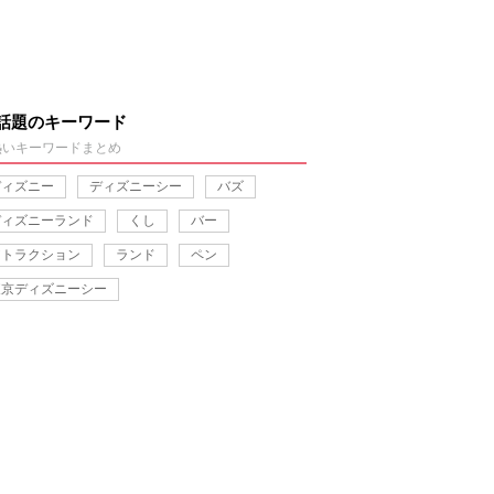
話題のキーワード
熱いキーワードまとめ
ディズニー
ディズニーシー
バズ
ディズニーランド
くし
バー
アトラクション
ランド
ペン
東京ディズニーシー