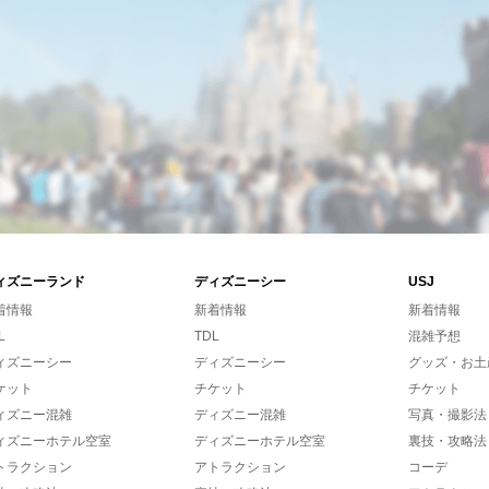
ィズニーランド
ディズニーシー
USJ
着情報
新着情報
新着情報
L
TDL
混雑予想
ィズニーシー
ディズニーシー
グッズ・お土
ケット
チケット
チケット
ィズニー混雑
ディズニー混雑
写真・撮影法
ィズニーホテル空室
ディズニーホテル空室
裏技・攻略法
トラクション
アトラクション
コーデ