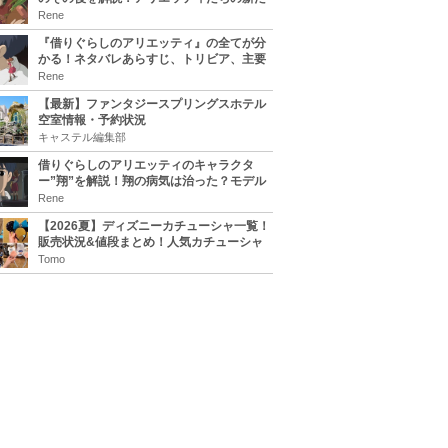
な住処は？翔の病気は治る？
Rene
『借りぐらしのアリエッティ』の全てが分
かる！ネタバレあらすじ、トリビア、主要
キャラまとめ！
Rene
【最新】ファンタジースプリングスホテル
空室情報・予約状況
キャステル編集部
借りぐらしのアリエッティのキャラクタ
ー”翔”を解説！翔の病気は治った？モデル
は誰？
Rene
【2026夏】ディズニーカチューシャ一覧！
販売状況&値段まとめ！人気カチューシャ
をチェック
Tomo