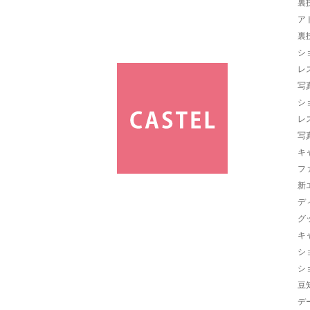
裏
ア
裏
シ
レ
写
シ
レ
写
キ
フ
新
デ
グ
キ
シ
シ
豆
デ