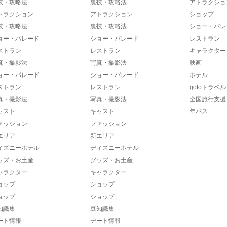
技・攻略法
裏技・攻略法
アトラクショ
トラクション
アトラクション
ショップ
技・攻略法
裏技・攻略法
ショー・パレ
ョー・パレード
ショー・パレード
レストラン
ストラン
レストラン
キャラクター
真・撮影法
写真・撮影法
映画
ョー・パレード
ショー・パレード
ホテル
ストラン
レストラン
gotoトラベル
真・撮影法
写真・撮影法
全国旅行支援
ャスト
キャスト
年パス
ァッション
ファッション
エリア
新エリア
ィズニーホテル
ディズニーホテル
ッズ・お土産
グッズ・お土産
ャラクター
キャラクター
ョップ
ショップ
ョップ
ショップ
知識集
豆知識集
ート情報
デート情報