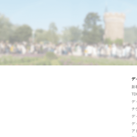
デ
新
TD
デ
チ
デ
デ
ア