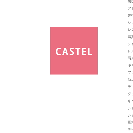
裏
ア
裏
シ
レ
写
シ
レ
写
キ
フ
新
デ
グ
キ
シ
シ
豆
デ