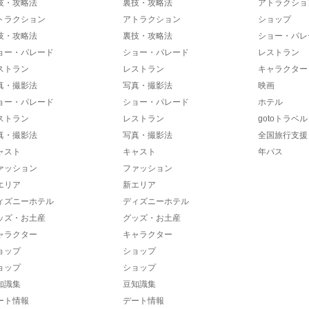
技・攻略法
裏技・攻略法
アトラクショ
トラクション
アトラクション
ショップ
技・攻略法
裏技・攻略法
ショー・パレ
ョー・パレード
ショー・パレード
レストラン
ストラン
レストラン
キャラクター
真・撮影法
写真・撮影法
映画
ョー・パレード
ショー・パレード
ホテル
ストラン
レストラン
gotoトラベル
真・撮影法
写真・撮影法
全国旅行支援
ャスト
キャスト
年パス
ァッション
ファッション
エリア
新エリア
ィズニーホテル
ディズニーホテル
ッズ・お土産
グッズ・お土産
ャラクター
キャラクター
ョップ
ショップ
ョップ
ショップ
知識集
豆知識集
ート情報
デート情報