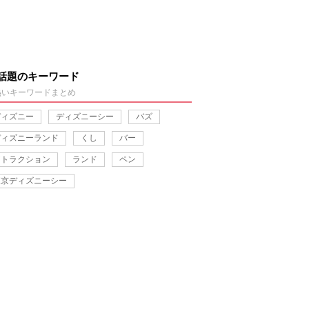
話題のキーワード
熱いキーワードまとめ
ディズニー
ディズニーシー
バズ
ディズニーランド
くし
バー
アトラクション
ランド
ペン
東京ディズニーシー