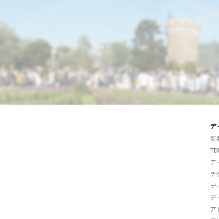
デ
新
TD
デ
チ
デ
デ
ア