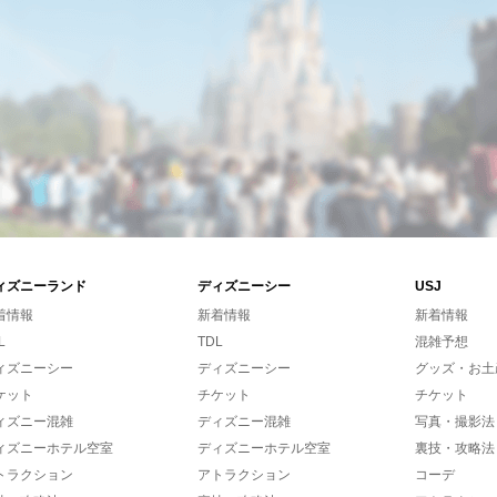
ィズニーランド
ディズニーシー
USJ
着情報
新着情報
新着情報
L
TDL
混雑予想
ィズニーシー
ディズニーシー
グッズ・お土
ケット
チケット
チケット
ィズニー混雑
ディズニー混雑
写真・撮影法
ィズニーホテル空室
ディズニーホテル空室
裏技・攻略法
トラクション
アトラクション
コーデ