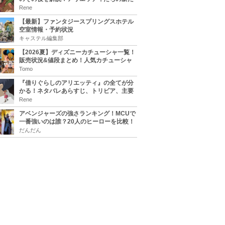
な住処は？翔の病気は治る？
Rene
【最新】ファンタジースプリングスホテル
空室情報・予約状況
キャステル編集部
【2026夏】ディズニーカチューシャ一覧！
販売状況&値段まとめ！人気カチューシャ
をチェック
Tomo
『借りぐらしのアリエッティ』の全てが分
かる！ネタバレあらすじ、トリビア、主要
キャラまとめ！
Rene
アベンジャーズの強さランキング！MCUで
一番強いのは誰？20人のヒーローを比較！
だんだん