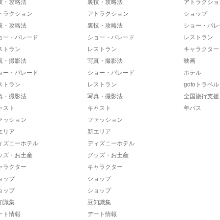
技・攻略法
裏技・攻略法
アトラクショ
トラクション
アトラクション
ショップ
技・攻略法
裏技・攻略法
ショー・パレ
ョー・パレード
ショー・パレード
レストラン
ストラン
レストラン
キャラクター
真・撮影法
写真・撮影法
映画
ョー・パレード
ショー・パレード
ホテル
ストラン
レストラン
gotoトラベル
真・撮影法
写真・撮影法
全国旅行支援
ャスト
キャスト
年パス
ァッション
ファッション
エリア
新エリア
ィズニーホテル
ディズニーホテル
ッズ・お土産
グッズ・お土産
ャラクター
キャラクター
ョップ
ショップ
ョップ
ショップ
知識集
豆知識集
ート情報
デート情報