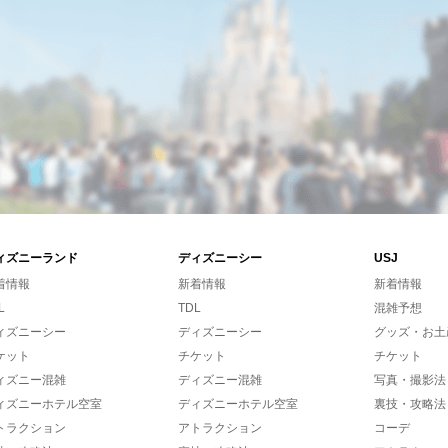
ィズニーランド
ディズニーシー
USJ
着情報
新着情報
新着情報
L
TDL
混雑予想
ィズニーシー
ディズニーシー
グッズ・お土
ケット
チケット
チケット
ィズニー混雑
ディズニー混雑
写真・撮影法
ィズニーホテル空室
ディズニーホテル空室
裏技・攻略法
トラクション
アトラクション
コーデ