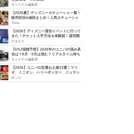
キャステル編集部
【2026夏】ディズニーカチューシャ一覧！
販売状況&値段まとめ！人気カチューシャ
をチェック
Tomo
【2026】ディズニー貸切イベントに行って
きた！チケット入手方法＆体験談！貸切開
催日程まとめ！
ひまわり
【USJ混雑予想】2026年のユニバの混み具
合は？8月・9月は混む？リアルタイム待ち
時間アプリも
キャステル編集部
【2026】ユニバの定番お土産33選！マリ
オ、ミニオン、ハリーポッター、ジュラシ
ックパーク、セサミ、SINGなどのグッズ情
めっち
報