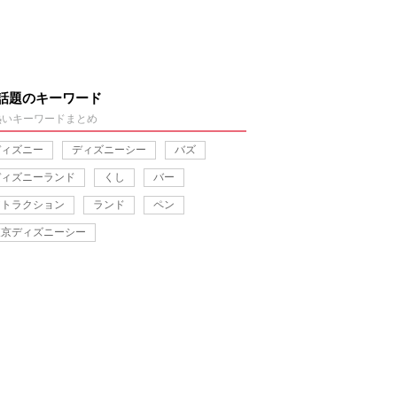
話題のキーワード
熱いキーワードまとめ
ディズニー
ディズニーシー
バズ
ディズニーランド
くし
バー
アトラクション
ランド
ペン
東京ディズニーシー