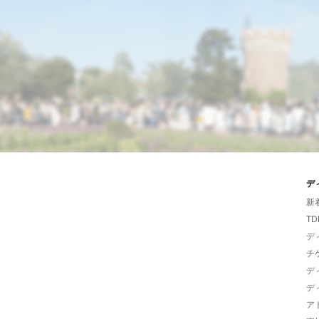
デ
新
TD
デ
チ
デ
デ
ア