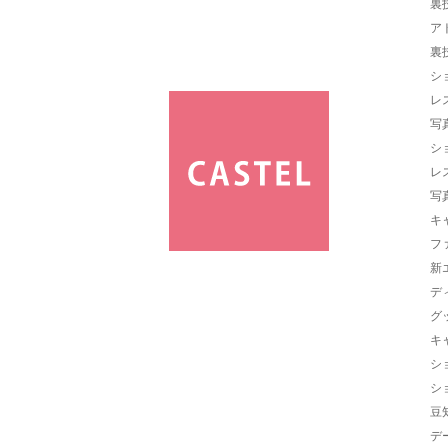
裏
ア
裏
シ
レ
写
シ
レ
写
キ
フ
新
デ
グ
キ
シ
シ
豆
デ