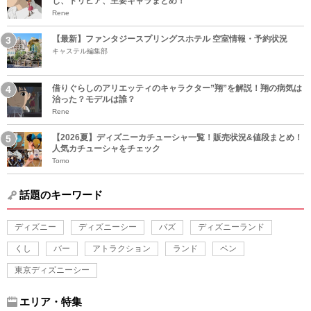
じ、トリビア、主要キャラまとめ！
Rene
【最新】ファンタジースプリングスホテル 空室情報・予約状況
キャステル編集部
借りぐらしのアリエッティのキャラクター”翔”を解説！翔の病気は
治った？モデルは誰？
Rene
【2026夏】ディズニーカチューシャ一覧！販売状況&値段まとめ！
人気カチューシャをチェック
Tomo
話題のキーワード
ディズニー
ディズニーシー
バズ
ディズニーランド
くし
バー
アトラクション
ランド
ペン
東京ディズニーシー
エリア・特集