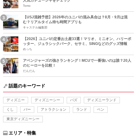
人気カチューシャをチェック
Tomo
【USJ混雑予想】2026年のユニバの混み具合は？8月・9月は混
む？リアルタイム待ち時間アプリも
キャステル編集部
【2026】ユニバの定番お土産33選！マリオ、ミニオン、ハリーポ
ッター、ジュラシックパーク、セサミ、SINGなどのグッズ情報
めっち
アベンジャーズの強さランキング！MCUで一番強いのは誰？20人
のヒーローを比較！
だんだん
話題のキーワード
ディズニー
ディズニーシー
バズ
ディズニーランド
くし
バー
アトラクション
ランド
ペン
東京ディズニーシー
エリア・特集