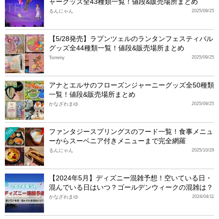
ャーグッズ全43種類一覧！値段&販売場所まとめ
るんにゃん
2025/09/25
【5/28発売】ラプンツェルのランタンフェスティバル
グッズ全44種類一覧！値段&販売場所まとめ
Tommy
2025/09/25
アナとエルサのフローズンジャーニーグッズ全50種類
一覧！値段&販売場所まとめ
かなざわまゆ
2025/09/25
ファンタジースプリングスのフード一覧！食事メニュ
TDS
ーからスーベニア付きメニューまで完全網羅
るんにゃん
2025/10/29
【2024年5月】ディズニー混雑予想！空いている日・
混んでいる日はいつ？ゴールデンウィークの混雑は？
かなざわまゆ
2024/04/11