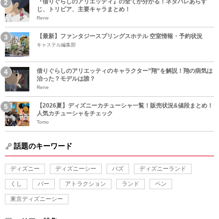
『借りぐらしのアリエッティ』の全てが分かる！ネタバレあらす
じ、トリビア、主要キャラまとめ！
Rene
【最新】ファンタジースプリングスホテル 空室情報・予約状況
キャステル編集部
借りぐらしのアリエッティのキャラクター”翔”を解説！翔の病気は
治った？モデルは誰？
Rene
【2026夏】ディズニーカチューシャ一覧！販売状況&値段まとめ！
人気カチューシャをチェック
Tomo
話題のキーワード
ディズニー
ディズニーシー
バズ
ディズニーランド
くし
バー
アトラクション
ランド
ペン
東京ディズニーシー