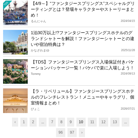
【4/9～】“ファンタジースプリングス”スペシャルグリ
TDS
ーティングとは？登場キャラクターやストーリーまと
め！
るんにゃん
2024/04/15
1泊30万以上!?ファンタジースプリングスホテルのグ
ランドシャトーを解説！ファンタジーシャトーとの違
いや宿泊特典は？
かなざわまゆ
2025/11/28
【TDS】ファンタジースプリングス入場保証付きバケ
ーションパッケージ一覧！バケパで楽に入場しよう！
Tommy
2024/09/13
【ラ・リベリュール】ファンタジースプリングスホテ
ルのフレンチレストラン！メニューやキャラグリ、個
室情報まとめ！
ぴょこ
2026/07/21
‹
1
2
...
7
8
9
10
11
12
13
...
96
97
›