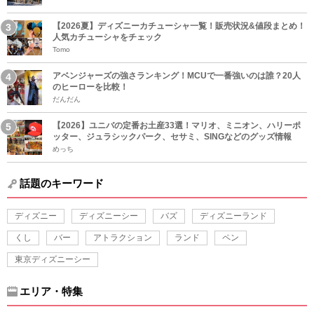
【2026夏】ディズニーカチューシャ一覧！販売状況&値段まとめ！
人気カチューシャをチェック
Tomo
アベンジャーズの強さランキング！MCUで一番強いのは誰？20人
のヒーローを比較！
だんだん
【2026】ユニバの定番お土産33選！マリオ、ミニオン、ハリーポ
ッター、ジュラシックパーク、セサミ、SINGなどのグッズ情報
めっち
話題のキーワード
ディズニー
ディズニーシー
バズ
ディズニーランド
くし
バー
アトラクション
ランド
ペン
東京ディズニーシー
エリア・特集