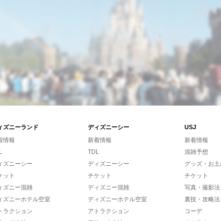
ィズニーランド
ディズニーシー
USJ
着情報
新着情報
新着情報
L
TDL
混雑予想
ィズニーシー
ディズニーシー
グッズ・お土
ケット
チケット
チケット
ィズニー混雑
ディズニー混雑
写真・撮影法
ィズニーホテル空室
ディズニーホテル空室
裏技・攻略法
トラクション
アトラクション
コーデ