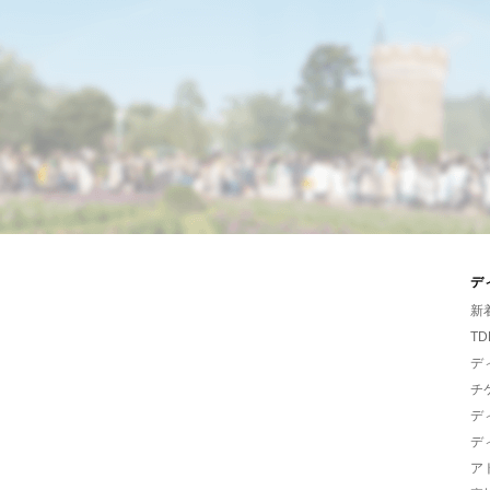
デ
新
TD
デ
チ
デ
デ
ア