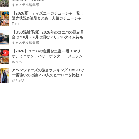
キャステル編集部
【2026夏】ディズニーカチューシャ一覧！
販売状況&値段まとめ！人気カチューシャ
をチェック
Tomo
【USJ混雑予想】2026年のユニバの混み具
合は？8月・9月は混む？リアルタイム待ち
時間アプリも
キャステル編集部
【2026】ユニバの定番お土産33選！マリ
オ、ミニオン、ハリーポッター、ジュラシ
ックパーク、セサミ、SINGなどのグッズ情
めっち
報
アベンジャーズの強さランキング！MCUで
一番強いのは誰？20人のヒーローを比較！
だんだん