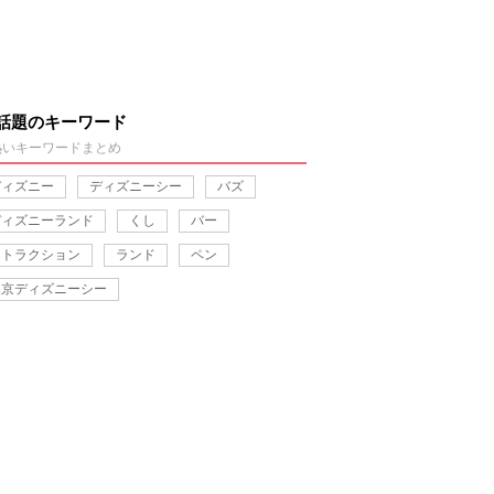
話題のキーワード
熱いキーワードまとめ
ディズニー
ディズニーシー
バズ
ディズニーランド
くし
バー
アトラクション
ランド
ペン
東京ディズニーシー