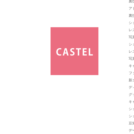
裏
ア
裏
シ
レ
写
シ
レ
写
キ
フ
新
デ
グ
キ
シ
シ
豆
デ