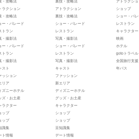
技・攻略法
裏技・攻略法
アトラクショ
トラクション
アトラクション
ショップ
技・攻略法
裏技・攻略法
ショー・パレ
ョー・パレード
ショー・パレード
レストラン
ストラン
レストラン
キャラクター
真・撮影法
写真・撮影法
映画
ョー・パレード
ショー・パレード
ホテル
ストラン
レストラン
gotoトラベル
真・撮影法
写真・撮影法
全国旅行支援
ャスト
キャスト
年パス
ァッション
ファッション
エリア
新エリア
ィズニーホテル
ディズニーホテル
ッズ・お土産
グッズ・お土産
ャラクター
キャラクター
ョップ
ショップ
ョップ
ショップ
知識集
豆知識集
ート情報
デート情報