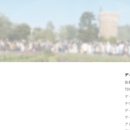
デ
新
TD
デ
チ
デ
デ
ア