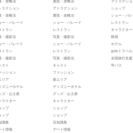
技・攻略法
裏技・攻略法
アトラクショ
トラクション
アトラクション
ショップ
技・攻略法
裏技・攻略法
ショー・パレ
ョー・パレード
ショー・パレード
レストラン
ストラン
レストラン
キャラクター
真・撮影法
写真・撮影法
映画
ョー・パレード
ショー・パレード
ホテル
ストラン
レストラン
gotoトラベル
真・撮影法
写真・撮影法
全国旅行支援
ャスト
キャスト
年パス
ァッション
ファッション
エリア
新エリア
ィズニーホテル
ディズニーホテル
ッズ・お土産
グッズ・お土産
ャラクター
キャラクター
ョップ
ショップ
ョップ
ショップ
知識集
豆知識集
ート情報
デート情報