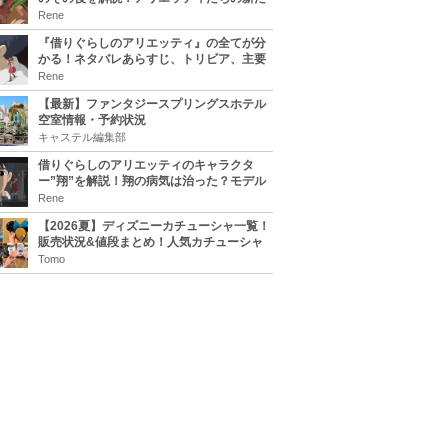
な住処は？翔の病気は治る？
Rene
『借りぐらしのアリエッティ』の全てが分
かる！ネタバレあらすじ、トリビア、主要
キャラまとめ！
Rene
【最新】ファンタジースプリングスホテル
空室情報・予約状況
キャステル編集部
借りぐらしのアリエッティのキャラクタ
ー”翔”を解説！翔の病気は治った？モデル
は誰？
Rene
【2026夏】ディズニーカチューシャ一覧！
販売状況&値段まとめ！人気カチューシャ
をチェック
Tomo