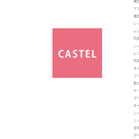
裏
ア
裏
シ
レ
写
シ
レ
写
キ
フ
新
デ
グ
キ
シ
シ
豆
デ