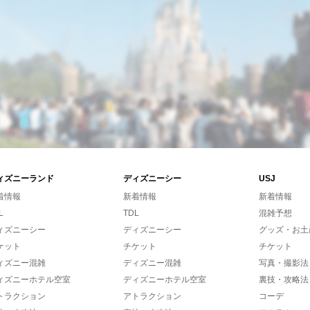
ィズニーランド
ディズニーシー
USJ
着情報
新着情報
新着情報
L
TDL
混雑予想
ィズニーシー
ディズニーシー
グッズ・お土
ケット
チケット
チケット
ィズニー混雑
ディズニー混雑
写真・撮影法
ィズニーホテル空室
ディズニーホテル空室
裏技・攻略法
トラクション
アトラクション
コーデ