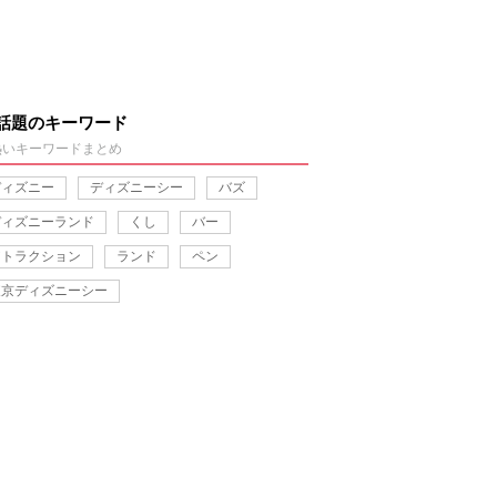
話題のキーワード
熱いキーワードまとめ
ディズニー
ディズニーシー
バズ
ディズニーランド
くし
バー
アトラクション
ランド
ペン
東京ディズニーシー