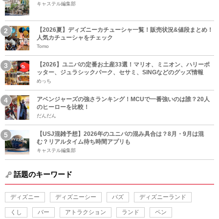
キャステル編集部
【2026夏】ディズニーカチューシャ一覧！販売状況&値段まとめ！
人気カチューシャをチェック
Tomo
【2026】ユニバの定番お土産33選！マリオ、ミニオン、ハリーポ
ッター、ジュラシックパーク、セサミ、SINGなどのグッズ情報
めっち
アベンジャーズの強さランキング！MCUで一番強いのは誰？20人
のヒーローを比較！
だんだん
【USJ混雑予想】2026年のユニバの混み具合は？8月・9月は混
む？リアルタイム待ち時間アプリも
キャステル編集部
話題のキーワード
ディズニー
ディズニーシー
バズ
ディズニーランド
くし
バー
アトラクション
ランド
ペン