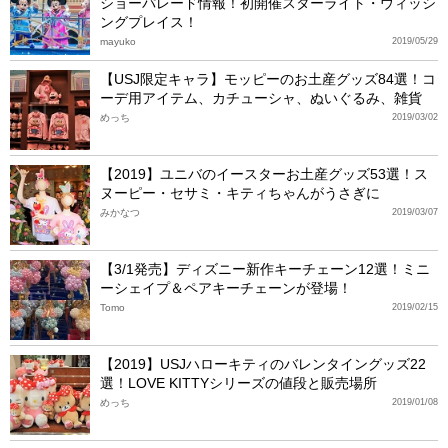
ショーパレード情報！初開催スターライト・ウィッシ
ングプレイス！
mayuko
2019/05/29
【USJ限定キャラ】モッピーのお土産グッズ84選！コ
ーデ用アイテム、カチューシャ、ぬいぐるみ、雑貨
めっち
2019/03/02
【2019】ユニバのイースターお土産グッズ53選！ス
ヌーピー・セサミ・キティちゃんがうさぎに
みかなつ
2019/03/07
【3/1発売】ディズニー新作キーチェーン12選！ミニ
ーシェイプ＆ペアキーチェーンが登場！
Tomo
2019/02/15
【2019】USJハローキティのバレンタイングッズ22
選！LOVE KITTYシリーズの値段と販売場所
めっち
2019/01/08