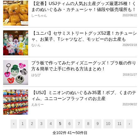
【定番】USJティムの人気お土産グッズ厳選25種！く
まのぬいぐるみ・カチューシャ！値段や販売場所も！
しーちゃん
2022/08/22
【ユニバ】セサミストリートグッズ52選！カチューシ
ャ、お菓子、Tシャツなど、モッピーのお土産も
ないん
2026/03/18
プラ板で作ってみたディズニーグッズ！プラ板の作り
方＆簡単で上手に作れる方法まとめ！
はなび
2018/11/27
【USJ】ミニオンのぬいぐるみ35選！ボブ、くまのテ
ィム、ユニコーンフラッフィのお土産
えみりー
2022/08/22
‹
1
2
3
4
5
6
7
8
9
10
11
›
全102件 41〜50件目