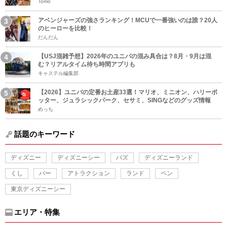
Tomo
アベンジャーズの強さランキング！MCUで一番強いのは誰？20人
のヒーローを比較！
だんだん
【USJ混雑予想】2026年のユニバの混み具合は？8月・9月は混
む？リアルタイム待ち時間アプリも
キャステル編集部
【2026】ユニバの定番お土産33選！マリオ、ミニオン、ハリーポ
ッター、ジュラシックパーク、セサミ、SINGなどのグッズ情報
めっち
話題のキーワード
ディズニー
ディズニーシー
バズ
ディズニーランド
くし
バー
アトラクション
ランド
ペン
東京ディズニーシー
エリア・特集