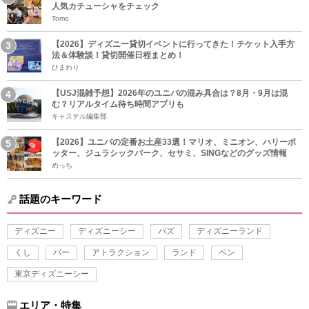
人気カチューシャをチェック
Tomo
【2026】ディズニー貸切イベントに行ってきた！チケット入手方
法＆体験談！貸切開催日程まとめ！
ひまわり
【USJ混雑予想】2026年のユニバの混み具合は？8月・9月は混
む？リアルタイム待ち時間アプリも
キャステル編集部
【2026】ユニバの定番お土産33選！マリオ、ミニオン、ハリーポ
ッター、ジュラシックパーク、セサミ、SINGなどのグッズ情報
めっち
話題のキーワード
ディズニー
ディズニーシー
バズ
ディズニーランド
くし
バー
アトラクション
ランド
ペン
東京ディズニーシー
エリア・特集