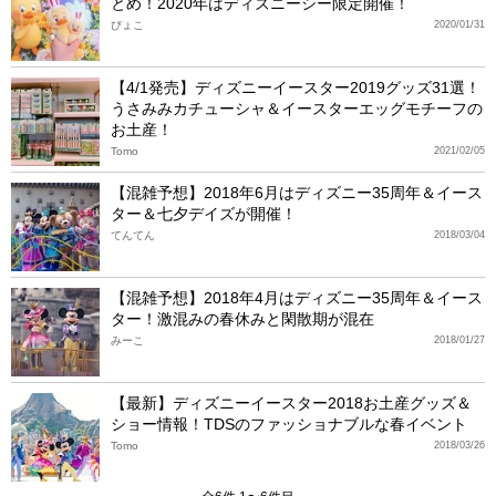
とめ！2020年はディズニーシー限定開催！
ぴょこ
2020/01/31
【4/1発売】ディズニーイースター2019グッズ31選！
うさみみカチューシャ＆イースターエッグモチーフの
お土産！
Tomo
2021/02/05
【混雑予想】2018年6月はディズニー35周年＆イース
ター＆七夕デイズが開催！
てんてん
2018/03/04
【混雑予想】2018年4月はディズニー35周年＆イース
ター！激混みの春休みと閑散期が混在
みーこ
2018/01/27
【最新】ディズニーイースター2018お土産グッズ＆
ショー情報！TDSのファッショナブルな春イベント
Tomo
2018/03/26