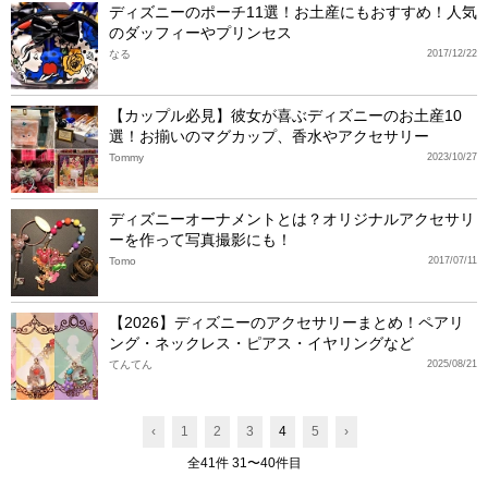
ディズニーのポーチ11選！お土産にもおすすめ！人気
のダッフィーやプリンセス
なる
2017/12/22
【カップル必見】彼女が喜ぶディズニーのお土産10
選！お揃いのマグカップ、香水やアクセサリー
Tommy
2023/10/27
ディズニーオーナメントとは？オリジナルアクセサリ
ーを作って写真撮影にも！
Tomo
2017/07/11
【2026】ディズニーのアクセサリーまとめ！ペアリ
ング・ネックレス・ピアス・イヤリングなど
てんてん
2025/08/21
‹
1
2
3
4
5
›
全41件 31〜40件目