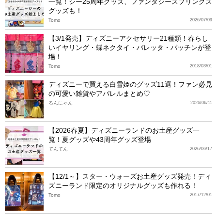
一覧！シー25周年グッズ、ファンタジースプリングス
グッズも！
Tomo
2026/07/09
【3/1発売】ディズニーアクセサリー21種類！春らし
いイヤリング・蝶ネクタイ・バレッタ・パッチンが登
場！
Tomo
2018/03/01
ディズニーで買える白雪姫のグッズ11選！ファン必見
の可愛い雑貨やアパレルまとめ♡
るんにゃん
2026/06/11
【2026春夏】ディズニーランドのお土産グッズ一
覧！夏グッズや43周年グッズ登場
てんてん
2026/06/17
【12/1～】スター・ウォーズお土産グッズ発売！ディ
ズニーランド限定のオリジナルグッズも作れる！
Tomo
2017/12/01