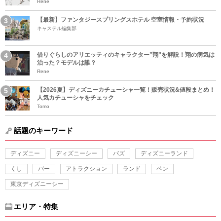
Rene
【最新】ファンタジースプリングスホテル 空室情報・予約状況
キャステル編集部
借りぐらしのアリエッティのキャラクター”翔”を解説！翔の病気は
治った？モデルは誰？
Rene
【2026夏】ディズニーカチューシャ一覧！販売状況&値段まとめ！
人気カチューシャをチェック
Tomo
話題のキーワード
ディズニー
ディズニーシー
バズ
ディズニーランド
くし
バー
アトラクション
ランド
ペン
東京ディズニーシー
エリア・特集