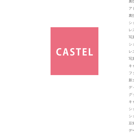
裏
ア
裏
シ
レ
写
シ
レ
写
キ
フ
新
デ
グ
キ
シ
シ
豆
デ