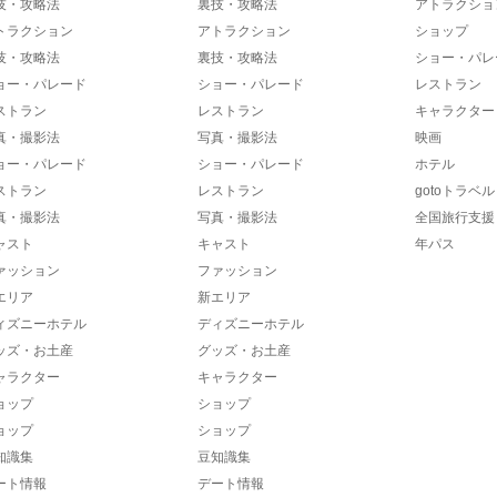
技・攻略法
裏技・攻略法
アトラクショ
トラクション
アトラクション
ショップ
技・攻略法
裏技・攻略法
ショー・パレ
ョー・パレード
ショー・パレード
レストラン
ストラン
レストラン
キャラクター
真・撮影法
写真・撮影法
映画
ョー・パレード
ショー・パレード
ホテル
ストラン
レストラン
gotoトラベル
真・撮影法
写真・撮影法
全国旅行支援
ャスト
キャスト
年パス
ァッション
ファッション
エリア
新エリア
ィズニーホテル
ディズニーホテル
ッズ・お土産
グッズ・お土産
ャラクター
キャラクター
ョップ
ショップ
ョップ
ショップ
知識集
豆知識集
ート情報
デート情報