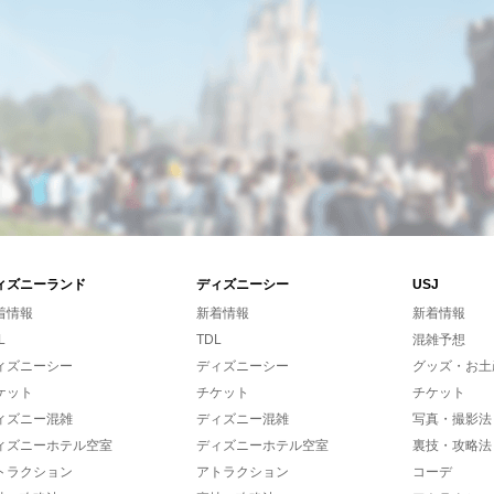
ィズニーランド
ディズニーシー
USJ
着情報
新着情報
新着情報
L
TDL
混雑予想
ィズニーシー
ディズニーシー
グッズ・お土
ケット
チケット
チケット
ィズニー混雑
ディズニー混雑
写真・撮影法
ィズニーホテル空室
ディズニーホテル空室
裏技・攻略法
トラクション
アトラクション
コーデ