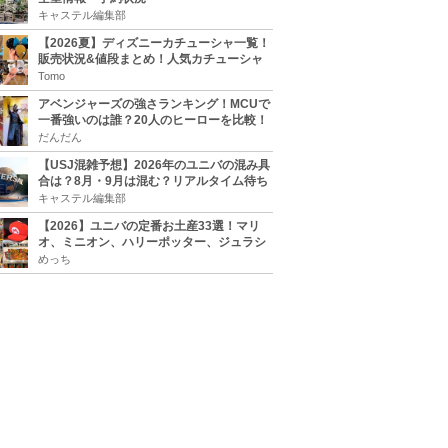
キャステル編集部
【2026夏】ディズニーカチューシャ一覧！
販売状況&値段まとめ！人気カチューシャ
をチェック
Tomo
アベンジャーズの強さランキング！MCUで
一番強いのは誰？20人のヒーローを比較！
だんだん
【USJ混雑予想】2026年のユニバの混み具
合は？8月・9月は混む？リアルタイム待ち
時間アプリも
キャステル編集部
【2026】ユニバの定番お土産33選！マリ
オ、ミニオン、ハリーポッター、ジュラシ
ックパーク、セサミ、SINGなどのグッズ情
めっち
報