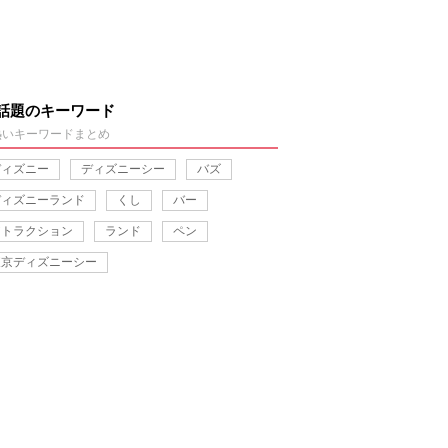
話題のキーワード
熱いキーワードまとめ
ディズニー
ディズニーシー
バズ
ディズニーランド
くし
バー
アトラクション
ランド
ペン
東京ディズニーシー