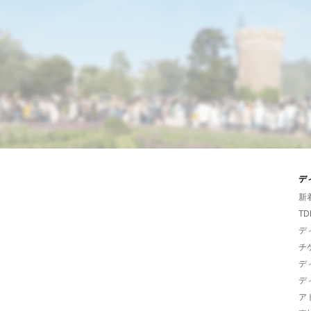
デ
新
TD
デ
チ
デ
デ
ア