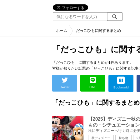
ホーム
だっこひもに関するまとめ
「だっこひも」に関す
「だっこひも」に関するまとめが1件あります。
皆様が知りたい話題の「だっこひも」に関する記事
Twitter
LINE
Bookmark!
「だっこひも」に関するまとめ
【2025】ディズニー秋
もの・シチュエーション
秋ディズニー
持ち物
9