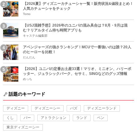
【2026夏】ディズニーカチューシャ一覧！販売状況&値段まとめ！
人気カチューシャをチェック
Tomo
【USJ混雑予想】2026年のユニバの混み具合は？8月・9月は混
む？リアルタイム待ち時間アプリも
キャステル編集部
アベンジャーズの強さランキング！MCUで一番強いのは誰？20人
のヒーローを比較！
だんだん
【2026】ユニバの定番お土産33選！マリオ、ミニオン、ハリーポ
ッター、ジュラシックパーク、セサミ、SINGなどのグッズ情報
めっち
話題のキーワード
ディズニー
ディズニーシー
バズ
ディズニーランド
くし
バー
アトラクション
ランド
ペン
東京ディズニーシー