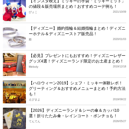
【インスタ映え】ミッキーの手袋「ミッキーミット」
の値段＆販売場所まとめ！おすすめコーデ例も！
ぴょこ
2021/10/09
【ディズニー】婚約指輪＆結婚指輪まとめ！ディズニ
ーホテル＆ディズニーストア販売品！
姫
2020/01/03
【必見】プレゼントにもおすすめ！ディズニーレザー
グッズ4選！ディズニーランド限定のお土産まとめ！
Melody
2019/12/18
【ハロウィーン2019】シェフ・ミッキー体験レポ！
グリーティング＆おすすめメニューまとめ！予約方法
も！
えびまよ
2019/09/22
【2026】ディズニーランド＆シーの傘＆カッパ10
選！折りたたみ傘・レインコート・ポンチョも！
てんてん
2026/05/27